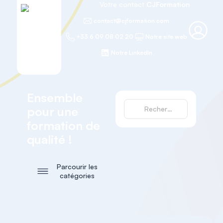
Votre contact
CJFormation
contact@cjformation.com
+33 6 09 08 02 20
Notre site web
Notre LinkedIn
Ensemble
pour une
formation de
qualité !
Parcourir les
catégories