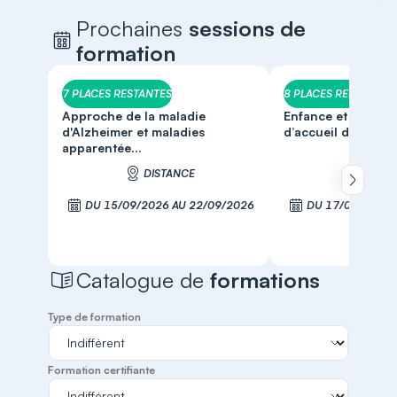
Prochaines
sessions de
formation
7 PLACES RESTANTES
8 PLACES RESTANTES
Approche de la maladie
Enfance et Handica
d'Alzheimer et maladies
d’accueil dans le 
apparentée...
DISTANCE
DIST
Défiler 
DU 15/09/2026 AU 22/09/2026
DU 17/09/2026 
S'inscrire
S'inscr
Catalogue de
formations
Type de formation
Formation certifiante